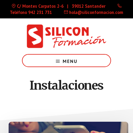
Skip
Skip
C/ Montes Carpatos 2-6 | 39012 Santander
to
to
Teléfono 942 231 731
hola@siliconformacion.com
main
footer
content
Centro
de
MENU
formación
3.0
especializado
Instalaciones
en
oposiciones
y
nuevas
tecnologías