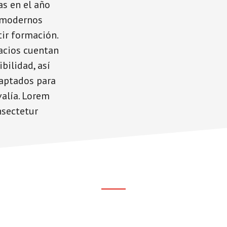
as en el año
 modernos
ir formación.
pacios cuentan
bilidad, así
daptados para
alía. Lorem
nsectetur