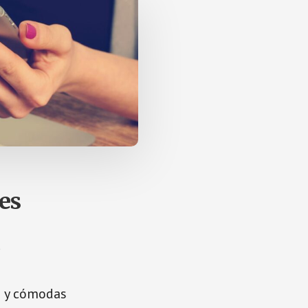
es
0
s y cómodas