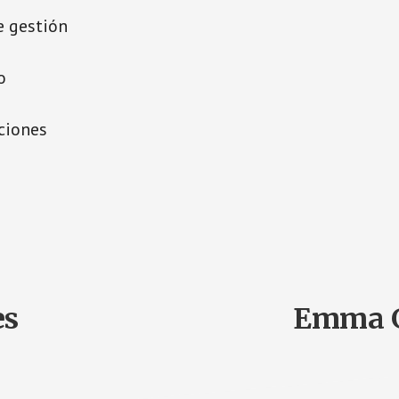
e gestión
o
ciones
es
Emma G