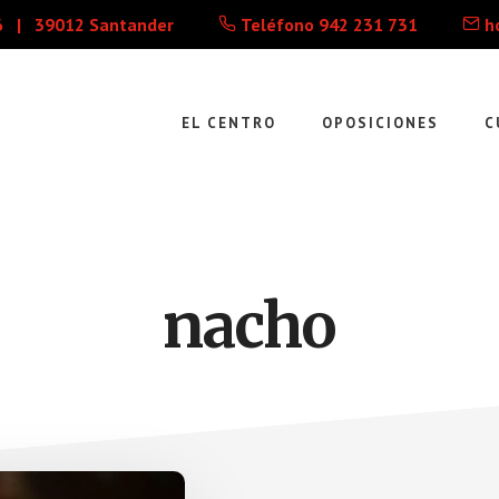
 2-6 | 39012 Santander
Teléfono 942 231 731
ho
EL CENTRO
OPOSICIONES
C
nacho