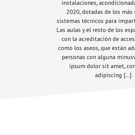
instalaciones, acondicionad
2020, dotadas de los más
sistemas técnicos para impart
Las aulas y el resto de los es
con la acreditación de accesi
como los aseos, que están a
personas con alguna minusv
ipsum dolor sit amet, co
adipiscing […]
Footer
CTA